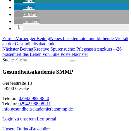
teilen
teilen
E-Mail
drucken
Zurück
Vorheriger Beitrag
Neues Insektenhotel und blühende Vielfalt
an der Gesundheitsakademie
Nächster Beitrag
Kreative Spurensuche: Pflegeassistenzkurs 4-26
präsentiert das Leben von Julie Postel
Nächster
Suche
Gesundheitsakademie SMMP
Gerberstraße 13
59590 Geseke
Telefon:
02942 988 98–0
Telefax:
02942 988 98–11
info.gesundheitsakademie(at)smmp.de
Login zu unserem Lernportal
Unsere Online-Broschüre