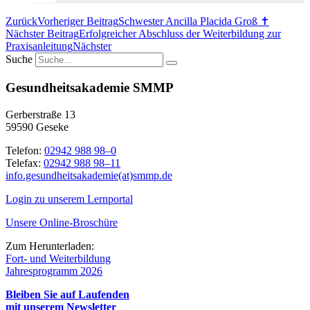
Zurück
Vorheriger Beitrag
Schwester Ancilla Placida Groß ✝
Nächster Beitrag
Erfolgreicher Abschluss der Weiterbildung zur
Praxisanleitung
Nächster
Suche
Gesundheitsakademie SMMP
Gerberstraße 13
59590 Geseke
Telefon:
02942 988 98–0
Telefax:
02942 988 98–11
info.gesundheitsakademie(at)smmp.de
Login zu unserem Lernportal
Unsere Online-Broschüre
Zum Herunterladen:
Fort- und Weiterbildung
Jahresprogramm 2026
Bleiben Sie auf Laufenden
mit unserem Newsletter