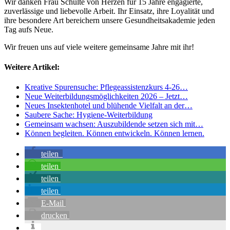
Wir danken Frau Schulte von Herzen für 15 Jahre engagierte,
zuverlässige und liebevolle Arbeit. Ihr Einsatz, ihre Loyalität und
ihre besondere Art bereichern unsere Gesundheitsakademie jeden
Tag aufs Neue.
Wir freuen uns auf viele weitere gemeinsame Jahre mit ihr!
Weitere Artikel:
Kreative Spurensuche: Pflegeassistenzkurs 4-26…
Neue Weiterbildungsmöglichkeiten 2026 – Jetzt…
Neues Insektenhotel und blühende Vielfalt an der…
Saubere Sache: Hygiene-Weiterbildung
Gemeinsam wachsen: Auszubildende setzen sich mit…
Können begleiten. Können entwickeln. Können lernen.
teilen
teilen
teilen
teilen
E-Mail
drucken